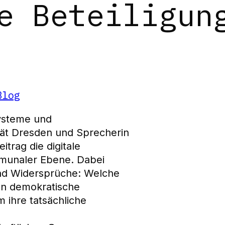
e Beteiligun
Blog
Systeme und
tät Dresden und Sprecherin
itrag die digitale
mmunaler Ebene. Dabei
und Widersprüche: Welche
an demokratische
 ihre tatsächliche